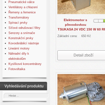
Pneumatické válce
Ventilátory a chlazení
Řemeny a řemenice
Transformátory
Elektromotor s
Spínací prvky
převodovkou
Síťové odrušovací filtry
TSUKASA 24 VDC 150 W 60 
Senzory a snímače
Základní cena:
650 Kč
Konstrukční prvky
Kovoobráběcí nástroje
Lineární motory
Náhradní díly k
Detail zboží
elektrokolům
Kyslíkové koncentrátory
Fotovoltaika
Vyhledávání produktu