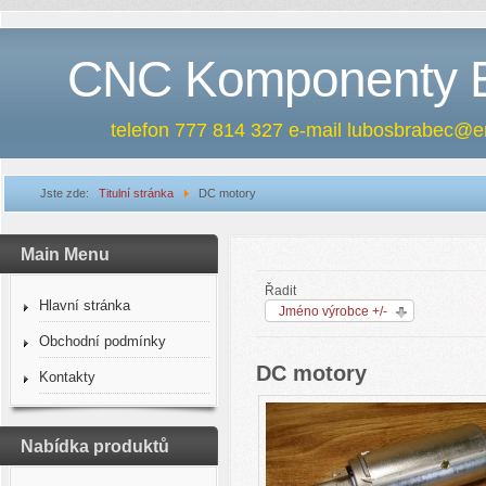
CNC Komponenty
telefon 777 814 327 e-mail lubosbrabec@e
Jste zde:
Titulní stránka
DC motory
Main Menu
Řadit
Hlavní stránka
Jméno výrobce +/-
Obchodní podmínky
DC motory
Kontakty
Nabídka produktů