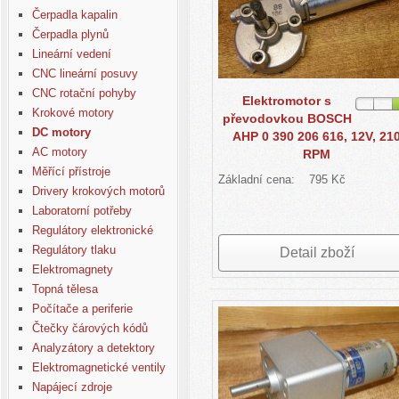
Čerpadla kapalin
Čerpadla plynů
Lineární vedení
CNC lineární posuvy
CNC rotační pohyby
Elektromotor s
Krokové motory
převodovkou BOSCH
DC motory
AHP 0 390 206 616, 12V, 21
AC motory
RPM
Měřící přístroje
Základní cena:
795 Kč
Drivery krokových motorů
Laboratorní potřeby
Regulátory elektronické
Regulátory tlaku
Detail zboží
Elektromagnety
Topná tělesa
Počítače a periferie
Čtečky čárových kódů
Analyzátory a detektory
Elektromagnetické ventily
Napájecí zdroje